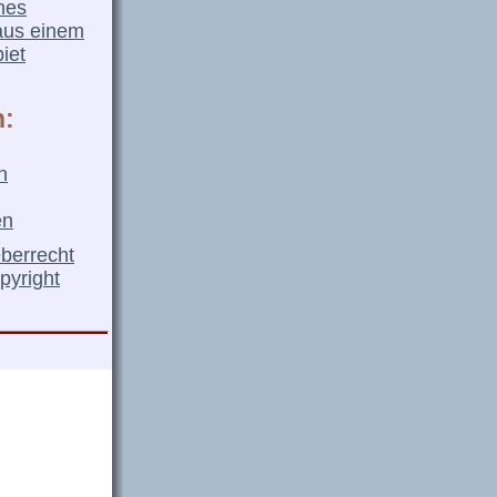
nes
aus einem
iet
n:
n
en
eberrecht
pyright