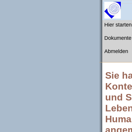
Hier starten
Dokumente
Abmelden
Sie h
Konte
und S
Leben
Human
angem