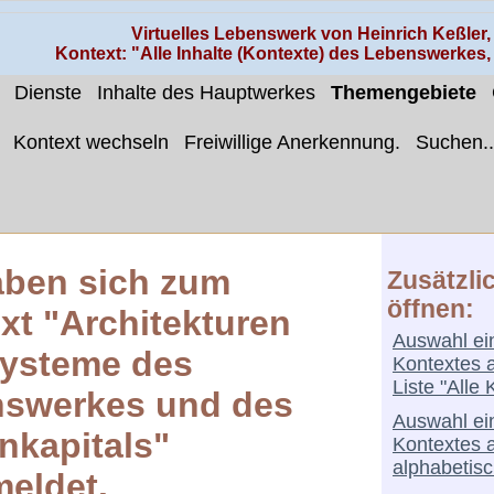
Virtuelles Lebenswerk von Heinrich Keßler
Kontext: "Alle Inhalte (Kontexte) des Lebenswerkes
Dienste
Inhalte des Hauptwerkes
Themengebiete
Kontext wechseln
Freiwillige Anerkennung.
Suchen..
aben sich zum
Zusätzli
öffnen:
xt "Architekturen
Auswahl ei
ysteme des
Kontextes 
Liste "Alle 
swerkes und des
Auswahl ei
kapitals"
Kontextes 
alphabetisc
eldet.