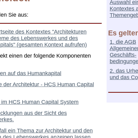
Auswahl ei
Kontextes 
len Sie aus:
Themengeb
artseite des Kontextes "Architekturen
Es gelte
eme des Lebenswerkes und des
1. die AGB
itals" (gesamten Kontext aufrufen)
Allgemeine
Geschäfts-
irekt einen der folgende Komponenten
bedingung
2. das Urh
sen auf das Humankapital
und das Co
e der Architektur - HCS Human Capital
 im HCS Human Capital System
cklungen aus der Sicht des
rkes.
all ein Thema zur Architektur und den
 des Lebenswerkes anzeigen lassen.