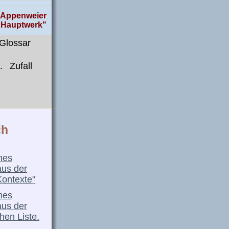
, Appenweier
, Hauptwerk"
Glossar
.
Zufall
ch
nes
aus der
Kontexte"
nes
aus der
hen Liste.