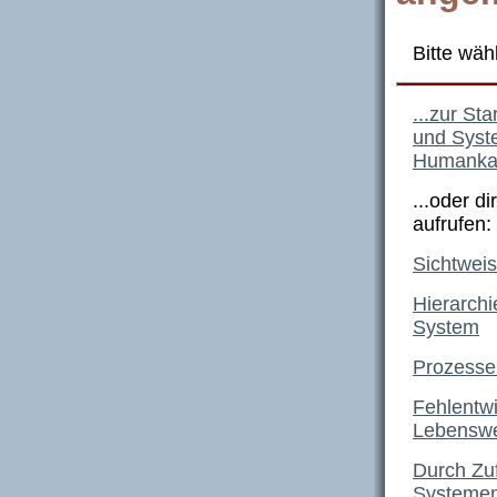
Bitte wäh
...zur St
und Syst
Humankap
...oder d
aufrufen:
Sichtwei
Hierarchi
System
Prozesse
Fehlentwi
Lebenswe
Durch Zuf
Systemen