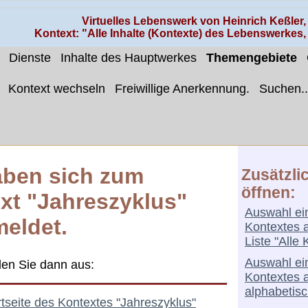
Virtuelles Lebenswerk von Heinrich Keßler
Kontext: "Alle Inhalte (Kontexte) des Lebenswerkes
Dienste
Inhalte des Hauptwerkes
Themengebiete
Kontext wechseln
Freiwillige Anerkennung.
Suchen..
aben sich zum
Zusätzli
öffnen:
xt "Jahreszyklus"
Auswahl ei
eldet.
Kontextes 
Liste "Alle 
Auswahl ei
len Sie dann aus:
Kontextes 
alphabetisc
artseite des Kontextes "Jahreszyklus"