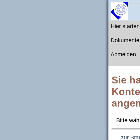
Hier starten
Dokumente
Abmelden
Sie h
Konte
angem
Bitte wäh
...zur St