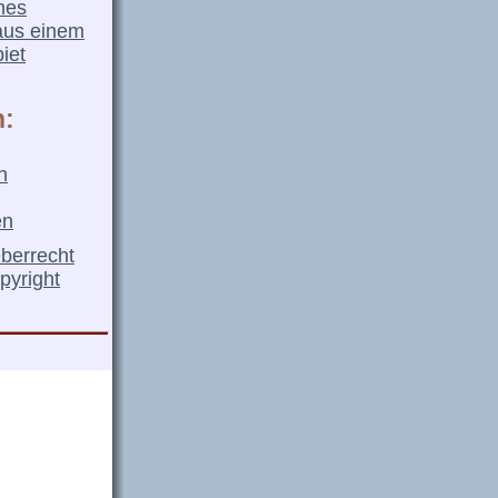
nes
aus einem
iet
n:
n
en
eberrecht
pyright