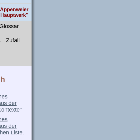
, Appenweier
, Hauptwerk"
Glossar
.
Zufall
ch
nes
aus der
Kontexte"
nes
aus der
hen Liste.