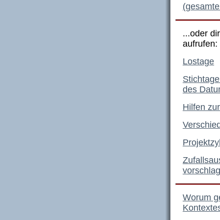
(gesamten
...oder d
aufrufen:
Lostage
Stichtage
des Dat
Hilfen z
Verschie
Projektzy
Zufallsau
vorschla
Worum ge
Kontextes