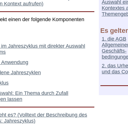
Auswahl ei
 Kontext aufrufen)
Kontextes 
Themengeb
irekt einen der folgende Komponenten
Es gelte
1. die AGB
Allgemeine
 im Jahreszyklus mit direkter Auswahl
Geschäfts-
ums
bedingung
ur Anwendung
2. das Urh
und das Co
dene Jahreszyklen
klus
swahl: Ein Thema durch Zufall
gen lassen
ht es? (Volltext der Beschreibung des
: Jahreszyklus)