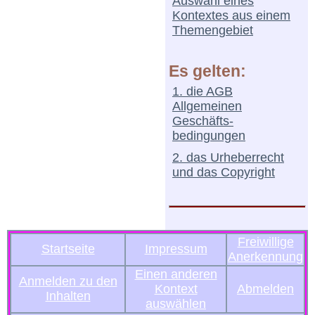
Auswahl eines
Kontextes aus einem
Themengebiet
Es gelten:
1. die AGB
Allgemeinen
Geschäfts-
bedingungen
2. das Urheberrecht
und das Copyright
Freiwillige
Startseite
Impressum
Anerkennung
Einen anderen
Anmelden zu den
Kontext
Abmelden
Inhalten
auswählen