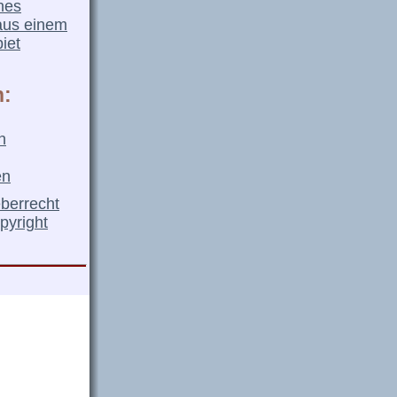
nes
aus einem
iet
n:
n
en
eberrecht
pyright