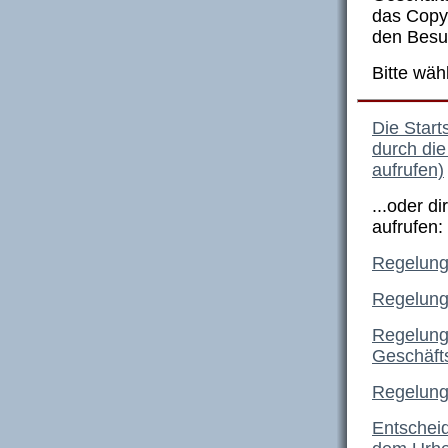
das Copyr
den Besu
Bitte wäh
Die Start
durch di
aufrufen)
...oder d
aufrufen:
Regelung
Regelung
Regelung
Geschäft
Regelung
Entschei