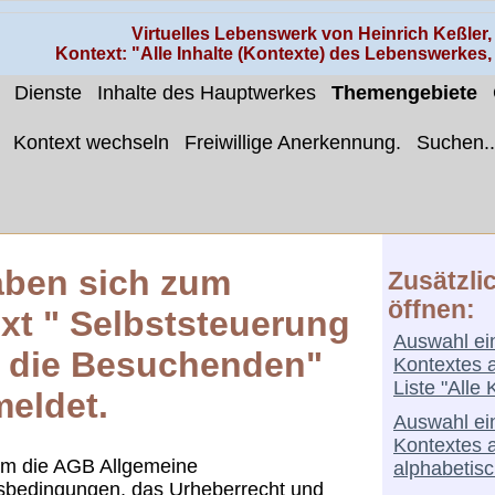
Virtuelles Lebenswerk von Heinrich Keßler
Kontext: "Alle Inhalte (Kontexte) des Lebenswerkes
Dienste
Inhalte des Hauptwerkes
Themengebiete
Kontext wechseln
Freiwillige Anerkennung.
Suchen..
aben sich zum
Zusätzli
öffnen:
xt " Selbststeuerung
Auswahl ei
 die Besuchenden"
Kontextes 
Liste "Alle 
eldet.
Auswahl ei
Kontextes 
um die AGB Allgemeine
alphabetisc
sbedingungen, das Urheberrecht und