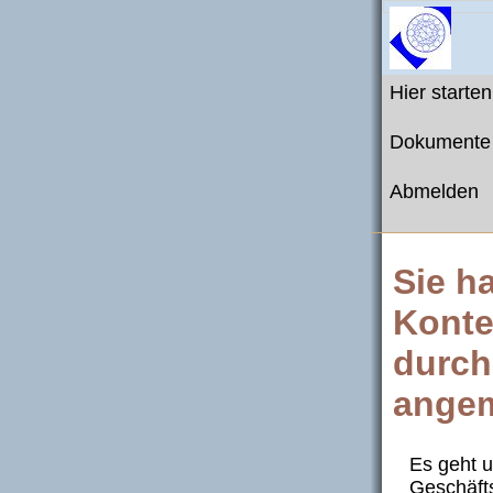
Hier starten
Dokumente
Abmelden
Sie h
Konte
durch
angem
Es geht 
Geschäft