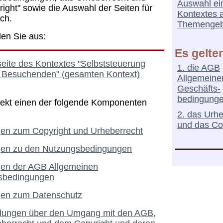
Auswahl ei
ight" sowie die Auswahl der Seiten für
Kontextes 
ch.
Themengeb
len Sie aus:
Es gelte
seite des Kontextes "Selbststeuerung
1. die AGB
e Besuchenden" (gesamten Kontext)
Allgemeine
Geschäfts-
bedingung
irekt einen der folgende Komponenten
2. das Urh
und das Co
en zum Copyright und Urheberrecht
en zu den Nutzungsbedingungen
en der AGB Allgemeinen
sbedingungen
en zum Datenschutz
dungen über den Umgang mit den AGB,