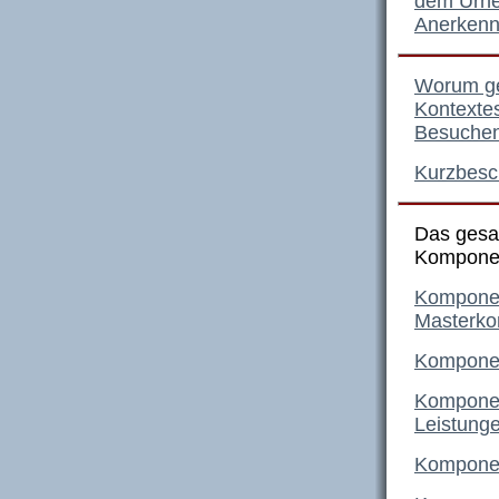
dem Urhe
Anerkenn
Worum ge
Kontextes
Besuche
Kurzbesc
Das gesa
Kompone
Komponen
Masterko
Komponen
Komponen
Leistung
Komponen