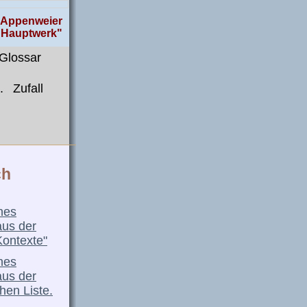
, Appenweier
, Hauptwerk"
Glossar
.
Zufall
ch
nes
aus der
Kontexte"
nes
aus der
hen Liste.