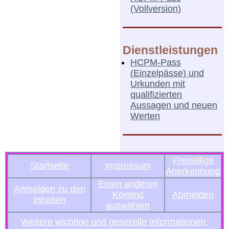
(Vollversion)
Dienstleistungen
HCPM-Pass
(Einzelpässe) und
Urkunden mit
qualifizierten
Aussagen und neuen
Werten
Freiwillige
Startseite
Impressum
Anerkennung
Einen anderen
Anmelden zu den
Kontext
Abmelden
Inhalten
auswählen
Weitere wichtige und generelle Informationen,