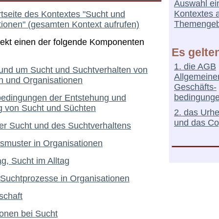
Auswahl ei
Kontextes 
artseite des Kontextes "Sucht und
Themengeb
ionen" (gesamten Kontext aufrufen)
irekt einen der folgende Komponenten
Es gelte
1. die AGB
rund um Sucht und Suchtverhalten von
Allgemeine
 und Organisationen
Geschäfts-
bedingung
dingungen der Entstehung und
ng von Sucht und Süchten
2. das Urh
und das Co
er Sucht und des Suchtverhaltens
smuster in Organisationen
ag, Sucht im Alltag
 Suchtprozesse in Organisationen
schaft
ionen bei Sucht