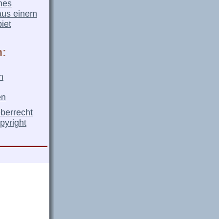
nes
aus einem
iet
n:
n
en
eberrecht
pyright