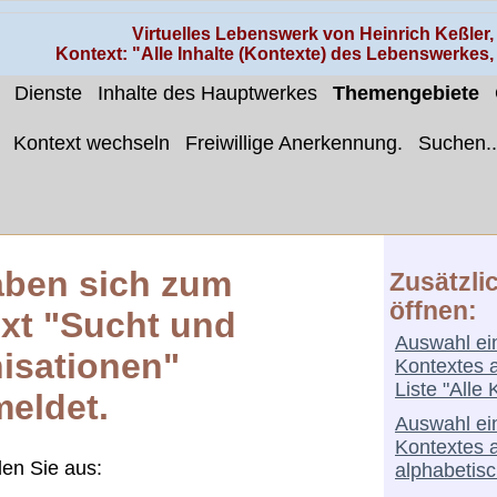
Virtuelles Lebenswerk von Heinrich Keßler
Kontext: "Alle Inhalte (Kontexte) des Lebenswerkes
Dienste
Inhalte des Hauptwerkes
Themengebiete
Kontext wechseln
Freiwillige Anerkennung.
Suchen..
aben sich zum
Zusätzli
öffnen:
xt "Sucht und
Auswahl ei
isationen"
Kontextes 
Liste "Alle 
eldet.
Auswahl ei
Kontextes 
len Sie aus:
alphabetisc