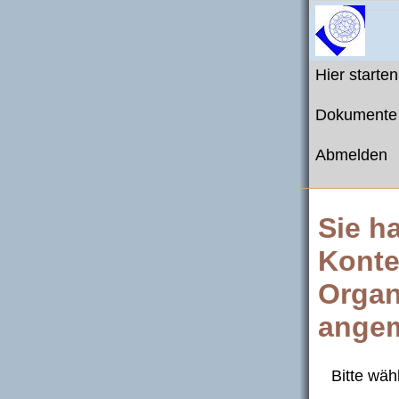
Hier starten
Dokumente
Abmelden
Sie h
Konte
Organ
angem
Bitte wäh