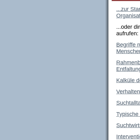
...zur St
Organisat
...oder d
aufrufen:
Begriffe 
Menschen
Rahmenbe
Entfaltu
Kalküle d
Verhalten
Suchtallt
Typische
Suchtwirt
Intervent