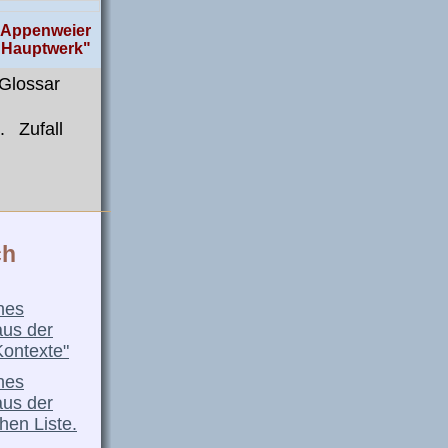
, Appenweier
, Hauptwerk"
Glossar
.
Zufall
ch
nes
aus der
Kontexte"
nes
aus der
hen Liste.